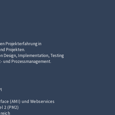
ren Projekterfahrung in
nd Projekten.
on Design, Implementation, Testing
kt- und Prozessmanagement.
PI
rface (AMI) und Webservices
l 2 (PM2)
reich